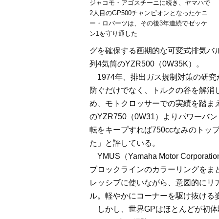
ジャコモ・アゴスチーニに続き、ヤマハで
2人目のGP500チャンピオンとなったケニ
ー・ロバーツは、その後3年連続でゼッケ
ン1を守り通した
グを確保する画期的な可変式排気バル
列4気筒のYZR500（0W35K）。
1974年、排出ガス規制対策の研究
防ぐだけでなく、トルクの谷を解消
め、モトクロッサーでの実績を踏まえ
のYZR750（0W31）よりパワーバン
転をキープすれば750ccなみのト
た」と評している。
YMUS（Yamaha Motor Corpo
ブロックラインのカラーリングをまと
レッシブに使いながら、意図的にリ
ル。軽やかにコーナーを駆け抜ける
しかし、世界GPはほとんどが初体験