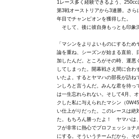
1レース多く経験できるよう、250c
第3戦オーストリアから3連勝。さら
年目でチャンピオンを獲得した。
そして、後に彼自身もっとも印象深
「マシンをよりよいものにするため
論を重ね、シーズンが始まる直前、
加したんだ。ところがその時、運悪
してしまった。開幕戦さえ間に合わ
いたよ。するとヤマハの部長が訪ね
ンしろと言うんだ。みんな君を待っ
は一生忘れられない。そして4月、
クした私に与えられたマシン（0W4
い仕上がりだった。このレースは絶
た。もちろん勝ったよ！ ヤマハは
フが非常に熱心でプロフェッショナ
にする。そういうチームだから、そ