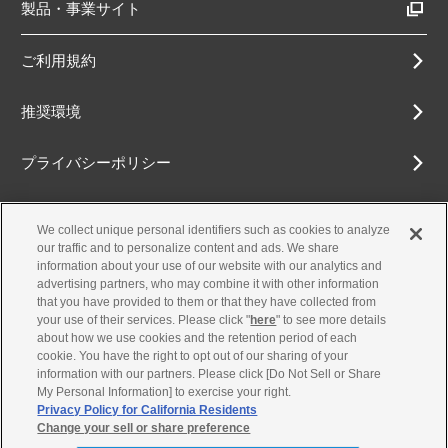
製品・事業サイト
ご利用規約
推奨環境
プライバシーポリシー
Cookieポリシー
We collect unique personal identifiers such as cookies to analyze
our traffic and to personalize content and ads. We share
アクセシビリティ方針
information about your use of our website with our analytics and
advertising partners, who may combine it with other information
that you have provided to them or that they have collected from
your use of their services. Please click "
here
" to see more details
about how we use cookies and the retention period of each
古物営業法に基づく表示
cookie. You have the right to opt out of our sharing of your
information with our partners. Please click [Do Not Sell or Share
お問合せ
My Personal Information] to exercise your right.
Privacy Policy for California Residents
Change your sell or share preference