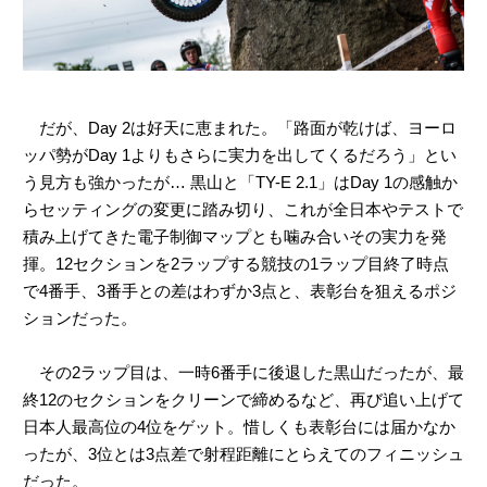
だが、Day 2は好天に恵まれた。「路面が乾けば、ヨーロ
ッパ勢がDay 1よりもさらに実力を出してくるだろう」とい
う見方も強かったが… 黒山と「TY-E 2.1」はDay 1の感触か
らセッティングの変更に踏み切り、これが全日本やテストで
積み上げてきた電子制御マップとも噛み合いその実力を発
揮。12セクションを2ラップする競技の1ラップ目終了時点
で4番手、3番手との差はわずか3点と、表彰台を狙えるポジ
ションだった。
その2ラップ目は、一時6番手に後退した黒山だったが、最
終12のセクションをクリーンで締めるなど、再び追い上げて
日本人最高位の4位をゲット。惜しくも表彰台には届かなか
ったが、3位とは3点差で射程距離にとらえてのフィニッシュ
だった。