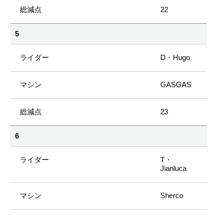
22
5
D・Hugo
GASGAS
23
6
T・
Jianluca
Sherco