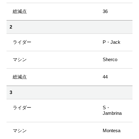
36
2
P・Jack
Sherco
44
3
S・
Jambrina
Montesa