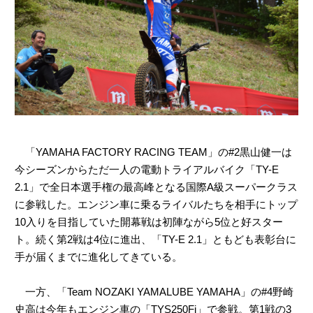
「YAMAHA FACTORY RACING TEAM」の#2黒山健一は
今シーズンからただ一人の電動トライアルバイク「TY-E
2.1」で全日本選手権の最高峰となる国際A級スーパークラス
に参戦した。エンジン車に乗るライバルたちを相手にトップ
10入りを目指していた開幕戦は初陣ながら5位と好スター
ト。続く第2戦は4位に進出、「TY-E 2.1」ともども表彰台に
手が届くまでに進化してきている。
一方、「Team NOZAKI YAMALUBE YAMAHA」の#4野崎
史高は今年もエンジン車の「TYS250Fi」で参戦。第1戦の3