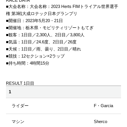
RACE DATA
■大会名称：大会名称：2023 Herts FIMトライアル世界選手
権 第3戦大成ロテック日本グランプリ
■開催日：2023年5月20・21日
■開催地：栃木県・モビリティリゾートもてぎ
■観客：1日目／2,300人、2日目／3,800人
■気温：1日目／24.6度、2日目／26度
■天候：1日目／雨、曇り、2日目／晴れ
■競技：12セクション×2ラップ
■持ち時間：4時間15分
RESULT 1日目
1
F・Garcia
Sherco