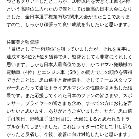
つともクリアーしたどころか、10位以内を大きく上回る4位
という高順位に入れたので僕としては最高の日本大会になり
ました。全日本選手権第3戦の関東大会がまたここでありま
すので、しっかり頑張って良い成績を出したいと思います」
佐藤美之監督談
「目標として“一桁順位”を狙っていましたが、それを見事に
達成する4位と5位を獲得でき、監督としても非常にうれしく
思います。しかも日本人最高位であり、かつヤマハ発動機の
電動車（4位）とエンジン車（5位）の両方でこの順位を獲得
できたことは、黒山選手と野崎選手、そしてチームスタッフ
が一丸となって当社トライアルマシンの性能を引き出した結
果です。また応援してくれた日本のファンの皆さまや、スポ
ンサー、プライヤーの皆さまも含め、すべての方にお礼を言
いたいと思います。ありがとうございました。ただ、黒山選
手は初日、野崎選手は2日目に、天候によると思われるトラ
ブルが出てしまいました。これはライダーに対して申し訳な
かったと反省し、今後、改善に向け対処したいと思います」