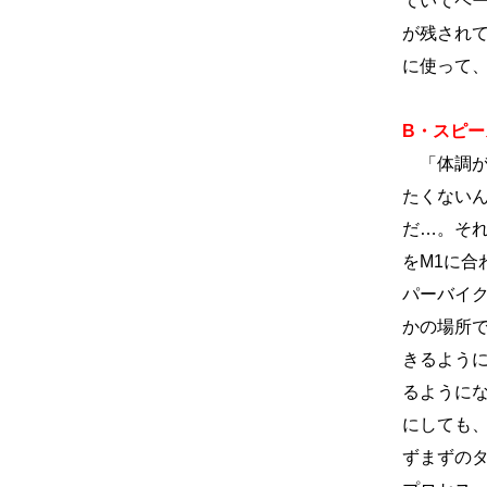
ていてペ
が残され
に使って
B・スピース
「体調が
たくない
だ…。そ
をM1に
パーバイ
かの場所
きるよう
るように
にしても
ずまずの