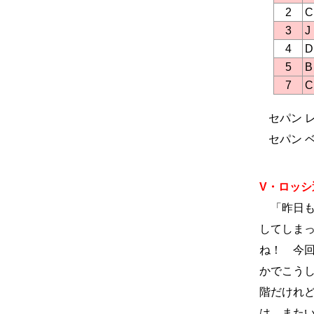
2
3
4
5
7
セパン レ
セパン ベ
V・ロッシ選
「昨日も
してしま
ね！ 今
かでこう
階だけれ
は、また