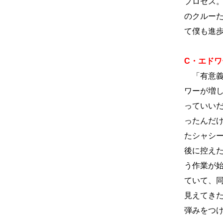
プロセス。
のクルー
て僕も進
C・エドワー
「有意義
ワーが増
っていい
ったんだ
たシャシ
後に控え
う作業が
ていて、
見えてき
弾みをつ