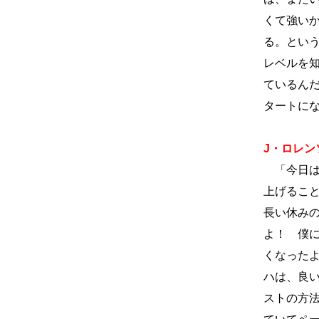
くて強い
る。とい
レベルを
ているん
タートに
J・ロレンソ
「今日は
上げるこ
長い休み
よ！ 僕
くなった
ハは、良
ストの方