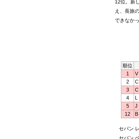
12位。新
え、長旅
できなか
順位
1
2
3
4
5
12
セパン レ
セパン ベ