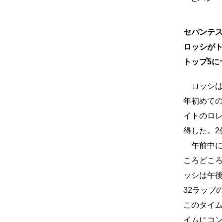
セパンテス
ロッシが
トップ5に
ロッシは
年初めて
イトのロ
得した。2
午前中に
ころどこ
ッシは午
32ラップ
このタイ
イムにコ