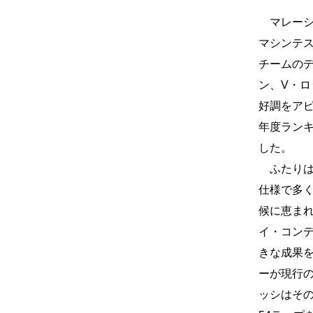
マレーシ
マシンテ
チームの
ン、V・
好調をア
年度ランキ
した。
ふたりはこ
仕様で多
候に恵ま
イ・コン
きな成果
ーが現行
ッシはそ