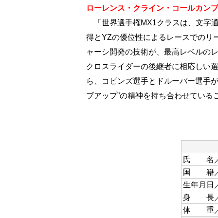
ローレンス・クライン・コールカン
「世界選手権MX1クラスは、文字
得とYZの優位性によるレースでのリ
ャーシ開発の技術が、最高レベルの
クロスライダーの後継者に相応しい
ら、コピンズ選手とドルーバー選手が
ブアップ”の精神を持ち合わせている
氏 名／Jo
国 籍／
生年月日／
身 長／1
体 重／7