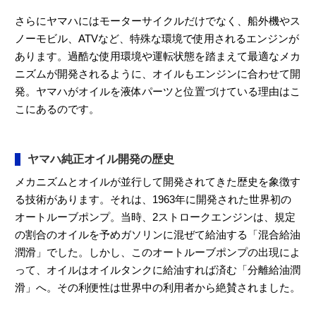
さらにヤマハにはモーターサイクルだけでなく、船外機やス
ノーモビル、ATVなど、特殊な環境で使用されるエンジンが
あります。過酷な使用環境や運転状態を踏まえて最適なメカ
ニズムが開発されるように、オイルもエンジンに合わせて開
発。ヤマハがオイルを液体パーツと位置づけている理由はこ
こにあるのです。
ヤマハ純正オイル開発の歴史
メカニズムとオイルが並行して開発されてきた歴史を象徴す
る技術があります。それは、1963年に開発された世界初の
オートルーブポンプ。当時、2ストロークエンジンは、規定
の割合のオイルを予めガソリンに混ぜて給油する「混合給油
潤滑」でした。しかし、このオートルーブポンプの出現によ
って、オイルはオイルタンクに給油すれば済む「分離給油潤
滑」へ。その利便性は世界中の利用者から絶賛されました。