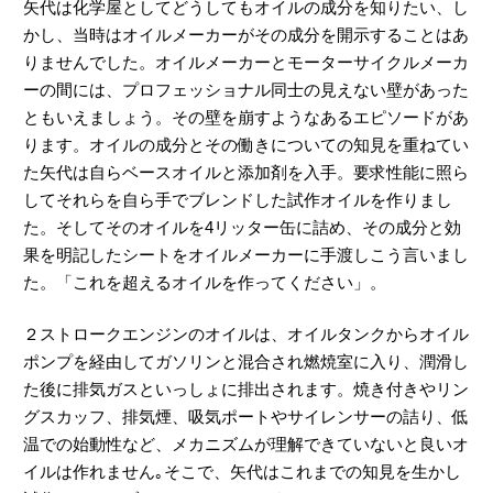
矢代は化学屋としてどうしてもオイルの成分を知りたい、し
かし、当時はオイルメーカーがその成分を開示することはあ
りませんでした。オイルメーカーとモーターサイクルメーカ
ーの間には、プロフェッショナル同士の見えない壁があった
ともいえましょう。その壁を崩すようなあるエピソードがあ
ります。オイルの成分とその働きについての知見を重ねてい
た矢代は自らベースオイルと添加剤を入手。要求性能に照ら
してそれらを自ら手でブレンドした試作オイルを作りまし
た。そしてそのオイルを4リッター缶に詰め、その成分と効
果を明記したシートをオイルメーカーに手渡しこう言いまし
た。「これを超えるオイルを作ってください」。
２ストロークエンジンのオイルは、オイルタンクからオイル
ポンプを経由してガソリンと混合され燃焼室に入り、潤滑し
た後に排気ガスといっしょに排出されます。焼き付きやリン
グスカッフ、排気煙、吸気ポートやサイレンサーの詰り、低
温での始動性など、メカニズムが理解できていないと良いオ
イルは作れません｡そこで、矢代はこれまでの知見を生かし