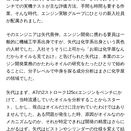
ンチでの実機テストが主な評価方法。手間も時間も要する作
業。そんな時代、エンジン実験グループにひとりの新入社員
が配属されました。
そのエンジニアは矢代善伸。エンジン開発に携わる要員は一
般的に機械工学系出身ですが、矢代は化学系出身という異色
の人材でした。入社そうそうに上司から「お前は化学屋なん
だからオイルも見ておけ」と告げられた矢代は、本業のエン
ジン開発業務のかたわらオイルの研究をたったひとりで始め
ることに。分子レベルで中身を探る成分分析はまさに化学屋
の領域でした。
矢代はまず、A7の2ストローク125ccエンジンをベンチにか
けて、当時流通していたオイルを分析することからスター
ト。しかし、視点はオイルだけに注がれていたわけではあり
ませんでした。ある問題が発生した時、原因がオイルなのか
メカニズムなのか、それが特定できれば開発の精度はさらに
上がるはず。矢代はピストンやシリンダーの仕様を変えて結