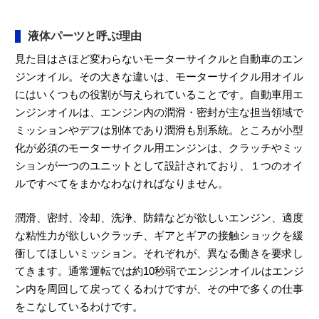
液体パーツと呼ぶ理由
見た目はさほど変わらないモーターサイクルと自動車のエン
ジンオイル。その大きな違いは、モーターサイクル用オイル
にはいくつもの役割が与えられていることです。自動車用エ
ンジンオイルは、エンジン内の潤滑・密封が主な担当領域で
ミッションやデフは別体であり潤滑も別系統。ところが小型
化が必須のモーターサイクル用エンジンは、クラッチやミッ
ションが一つのユニットとして設計されており、１つのオイ
ルですべてをまかなわなければなりません。
潤滑、密封、冷却、洗浄、防錆などが欲しいエンジン、適度
な粘性力が欲しいクラッチ、ギアとギアの接触ショックを緩
衝してほしいミッション。それぞれが、異なる働きを要求し
てきます。通常運転では約10秒弱でエンジンオイルはエンジ
ン内を周回して戻ってくるわけですが、その中で多くの仕事
をこなしているわけです。