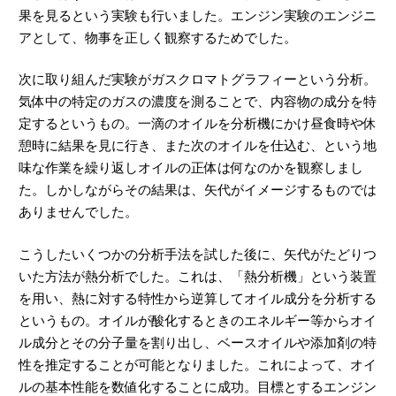
果を見るという実験も行いました。エンジン実験のエンジニ
アとして、物事を正しく観察するためでした。
次に取り組んだ実験がガスクロマトグラフィーという分析。
気体中の特定のガスの濃度を測ることで、内容物の成分を特
定するというもの。一滴のオイルを分析機にかけ昼食時や休
憩時に結果を見に行き、また次のオイルを仕込む、という地
味な作業を繰り返しオイルの正体は何なのかを観察しまし
た。しかしながらその結果は、矢代がイメージするものでは
ありませんでした。
こうしたいくつかの分析手法を試した後に、矢代がたどりつ
いた方法が熱分析でした。これは、「熱分析機」という装置
を用い、熱に対する特性から逆算してオイル成分を分析する
というもの。オイルが酸化するときのエネルギー等からオイ
ル成分とその分子量を割り出し、ベースオイルや添加剤の特
性を推定することが可能となりました。これによって、オイ
ルの基本性能を数値化することに成功。目標とするエンジン