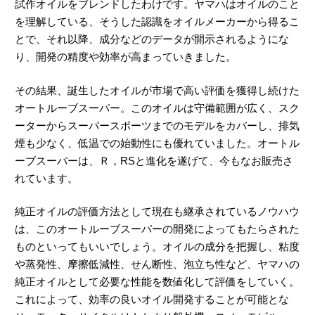
試作オイルをブレンドしたわけです。ヤマハはオイルのこと
を理解している、そうした認識をオイルメーカーから得るこ
とで、それ以降、成分などのデータが開示されるようにな
り、開発の精度や効率が高まっていきました。
その結果、誕生したオイルが市場で高い評価を獲得し続けた
オートルーブスーパー。このオイルは守備範囲が広く、スク
ーターからスーパースポーツまでのモデルをカバーし、排気
煙も少なく、低温での始動性にも優れていました。オートル
ーブスーパーは、Ｒ，RSと進化を遂げて、今もなお販売さ
れています。
純正オイルの評価方法として現在も継承されているノウハウ
は、このオートルーブスーパーの開発によってもたらされた
ものといってもいいでしょう。オイルの成分を把握し、粘度
や蒸発性、摩擦低減性、せん断性、泡立ち性など、ヤマハの
純正オイルとして必要な性能を数値化して評価をしていく。
これによって、効率の良いオイル開発することが可能とな