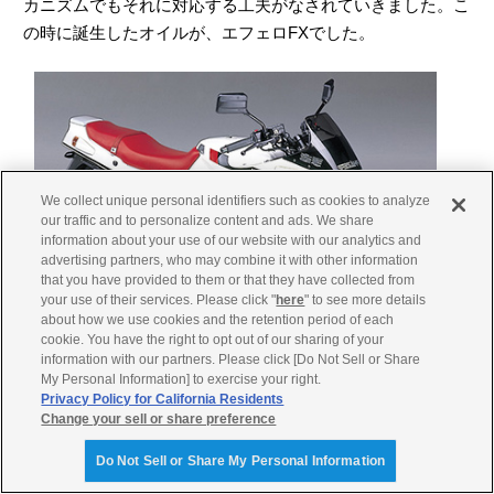
カニズムでもそれに対応する工夫がなされていきました。こ
の時に誕生したオイルが、エフェロFXでした。
We collect unique personal identifiers such as cookies to analyze
our traffic and to personalize content and ads. We share
information about your use of our website with our analytics and
advertising partners, who may combine it with other information
that you have provided to them or that they have collected from
your use of their services. Please click "
here
" to see more details
about how we use cookies and the retention period of each
cookie. You have the right to opt out of our sharing of your
information with our partners. Please click [Do Not Sell or Share
My Personal Information] to exercise your right.
「16,000rpmまで回るエンジン」が市場で話題になったFZ250
Privacy Policy for California Residents
Phazer
Change your sell or share preference
Do Not Sell or Share My Personal Information
次に三浦たちが取り組んだテーマは、モーターサイクルオイ
ルの理想を詰め込んだオイルの開発でした。費用はとりあえ