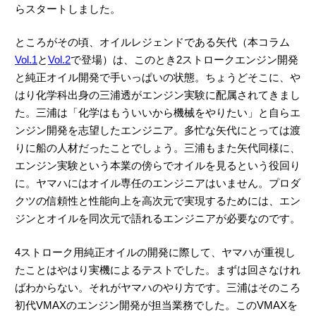
らスタートしました。
ところがその頃、オイルレジェンドである矢代（本コラム
Vol.1
と
Vol.2
で登場）は、このとき2ストロークエンジン開発
と純正オイル開発で手いっぱいの状態。ちょうどそこに、や
はり化学科出身の三浦透がエンジン実験に配属されてきまし
た。三浦は「化学はもういいから機械をやりたい」と自らエ
ンジン開発を志望したエンジニア。多忙な矢代にとっては渡
りに船の人材だったことでしょう。三浦もまた矢代同様に、
エンジン実験という本業の傍らでオイルを見るという役回り
に。ヤマハにはオイル専任のエンジニアはいません。プロダ
クツの信頼性と性能向上を高次元で実現するためには、エン
ジンとオイルを同次元で語れるエンジニアが必要なのです。
4ストローク用純正オイルの開発に際して、ヤマハが重視し
たことはやはり実機によるテストでした。まずは回さなけれ
ばわからない。それがヤマハのやり方です。三浦はそのころ
初代VMAXのエンジン開発が担当業務でした。このVMAXを