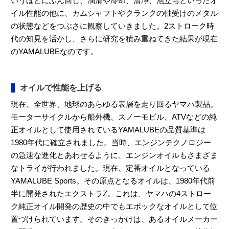
いうほどにぶん回し、潤滑や冷却、清浄、泡立ちといったオ
イル性能の他に、カムシャフトやクランクの軸受けのメタル
の状態などをつぶさに観察していきました。2ストローク時
代の知見を活かし、さらに研究を積み重ねてきた結果が現在
のYAMALUBEなのです。
オイルで性能を上げる
現在、全世界、地球のあらゆる表層を走り回るヤマハ製品。
モーターサイクルから船外機、スノーモビル、ATVなどの純
正オイルとして使用されているYAMALUBEの品質基準は
1980年代に確立されました。当時、エンジンテクノロジー
の急速な進化とあわせるように、エンジンオイルもさまざま
なトライが行われました。現在、定番オイルとなっている
YAMALUBE Sports。その原点となるオイルは、1980年代前
半に開発されたエクストラZ。これは、ヤマハの4ストロー
ク純正オイル開発の歴史の中でもエポックなオイルとして位
置づけられています。そのきっかけは、あるオイルメーカー