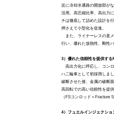
近に冷却水通路の開放部が
活用。高圧縮比率、高出力
チは徹底して詰めた設計を行
押さえて小型化を促進。
また、ライナーレスの直メ
行い、優れた放熱性、剛性
3）優れた信頼性を提供する
高出力化に呼応し、コンロ
ハ二輪車として初採用しま
破断させた後、金属の破断
高回転での高い信頼性を提
（FSコンロッド＝Fracture Spli
4）フュエルインジェクショ