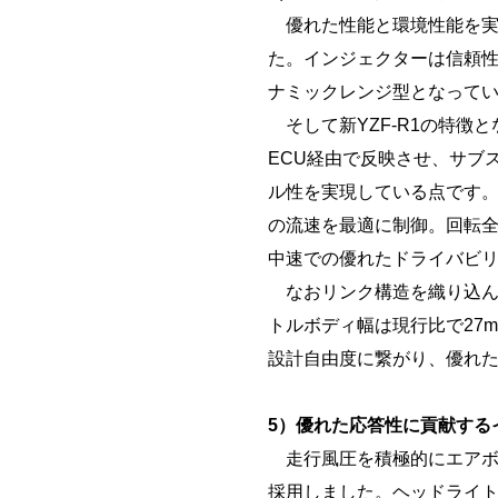
優れた性能と環境性能を実
た。インジェクターは信頼性
ナミックレンジ型となって
そして新YZF-R1の特徴
ECU経由で反映させ、サブ
ル性を実現している点です。
の流速を最適に制御。回転
中速での優れたドライバビ
なおリンク構造を織り込ん
トルボディ幅は現行比で27
設計自由度に繋がり、優れ
5）優れた応答性に貢献する
走行風圧を積極的にエアボ
採用しました。ヘッドライト