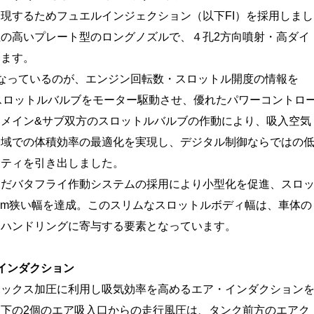
現するためフュエルインジェクション（以下FI）を採用しまし
の高いプレート型のロングノズルで、４孔2方向噴射・高ダイ
います。
となっているのが、エンジン回転数・スロットル開度の情報を
スロットルバルブをモーター駆動させ、優れたパワーコントロ
メイン&サブ双方のスロットルバルブの作動により、吸入空気
全域での体積効率の最適化を実現し、デジタル制御ならではの
リティを引き出しました。
だバタフライ作動システムの採用により小型化を促進、スロ
mm狭い幅を達成。このスリムなスロットルボディ幅は、車体の
たハンドリングに寄与する要素となっています。
インダクション
ックス加圧に利用し吸気効率を高めるエア・インダクション
下の2個のエア吸入口からの走行風圧は、タンク前方のエアク