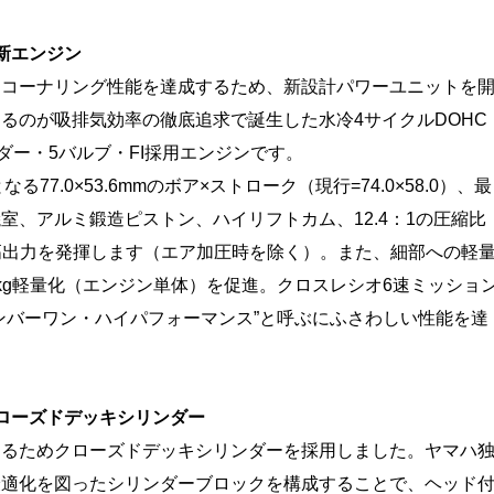
新エンジン
コーナリング性能を達成するため、新設計パワーユニットを
るのが吸排気効率の徹底追求で誕生した水冷4サイクルDOHC
ダー・5バルブ・FI採用エンジンです。
7.0×53.6mmのボア×ストローク（現行=74.0×58.0）、最
室、アルミ鍛造ピストン、ハイリフトカム、12.4：1の圧縮比
pmの最高出力を発揮します（エア加圧時を除く）。また、細部への軽
kg軽量化（エンジン単体）を促進。クロスレシオ6速ミッショ
ンバーワン・ハイパフォーマンス”と呼ぶにふさわしい性能を達
ローズドデッキシリンダー
るためクローズドデッキシリンダーを採用しました。ヤマハ
最適化を図ったシリンダーブロックを構成することで、ヘッド