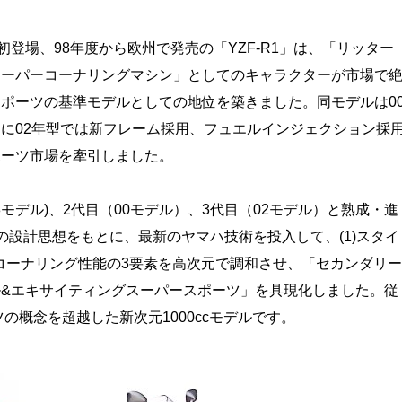
登場、98年度から欧州で発売の「YZF-R1」は、「リッター
スーパーコーナリングマシン」としてのキャラクターが市場で
ポーツの基準モデルとしての地位を築きました。同モデルは0
に02年型では新フレーム採用、フュエルインジェクション採
ポーツ市場を牽引しました。
98モデル)、2代目（00モデル）、3代目（02モデル）と熟成・進
」の設計思想をもとに、最新のヤマハ技術を投入して、(1)スタイ
3)コーナリング性能の3要素を高次元で調和させ、「セカンダリー
&エキサイティングスーパースポーツ」を具現化しました。従
ツの概念を超越した新次元1000ccモデルです。