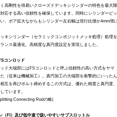
なく高剛性を得易いクローズドデッキシリンダーの特色を最大
に対応する高い信頼性を確保しています。同時にシリンダーピ
い、ボア拡大ながらもシリンダー左右幅は現行比僅か4mm増
ッキシリンダー（セラミックコンポジットメッキ処理）処理
バランス最適化、高精度な真円度設定を実現しました。
FSコンロッド
ッド大端部にはFSコンロッドと呼ぶ信頼性の高い方式をヤマ
した（従来は機械加工）。真円加工の大端部を衝撃的にいった
面相互を再びボルト締めするこの方式は、優れた精度と真円度
供しています。
tting Connecting Rodの略)
ン（FI）及び低中速で扱いやすいサブスロットル