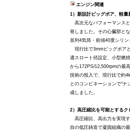
エンジン関連
1）新設計ビッグボア、軽量
高次元なパフォーマンスと
発しました。その心臓部とな
並列4気筒・前傾40度シリン
現行比で3mmビッグボアとなる7
適スロート径設定、小型燃焼
から172PS/12,500r
技術の投入で、現行比で約4
とのコンビネーションで“ナ
成しました。
2）高圧縮比を可能とするク
高圧縮比、高出力を実現す
自の低圧鋳造で凝固組織の