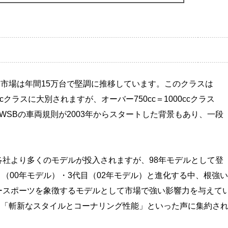
市場は年間15万台で堅調に推移しています。このクラスは
ccクラスに大別されますが、オーバー750cc＝1000ccクラス
能のWSBの車両規則が2003年からスタートした背景もあり、一段
、各社より多くのモデルが投入されますが、98年モデルとして登
代目（00年モデル）・3代目（02年モデル）と進化する中、根強い
ーパースポーツを象徴するモデルとして市場で強い影響力を与えて
は「斬新なスタイルとコーナリング性能」といった声に集約さ