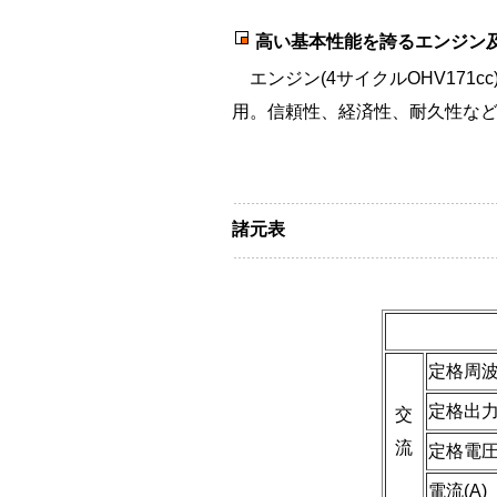
高い基本性能を誇るエンジン
エンジン(4サイクルOHV171c
用。信頼性、経済性、耐久性な
諸元表
定格周波数
定格出力(
交
流
定格電圧(
電流(A)