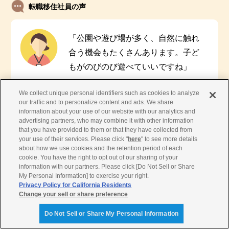
転職移住社員の声
「公園や遊び場が多く、自然に触れ
合う機会もたくさんあります。子ど
もがのびのび遊べていいですね」
We collect unique personal identifiers such as cookies to analyze
our traffic and to personalize content and ads. We share
「広い公園で子どもやペットと遊べ
information about your use of our website with our analytics and
advertising partners, who may combine it with other information
るのが魅力です。海や山も近く、休
that you have provided to them or that they have collected from
日には季節ごとに変わる自然の表情
your use of their services. Please click "
here
" to see more details
about how we use cookies and the retention period of each
を楽しみながらリフレッシュできま
cookie. You have the right to opt out of our sharing of your
す」
information with our partners. Please click [Do Not Sell or Share
My Personal Information] to exercise your right.
Privacy Policy for California Residents
Change your sell or share preference
Do Not Sell or Share My Personal Information