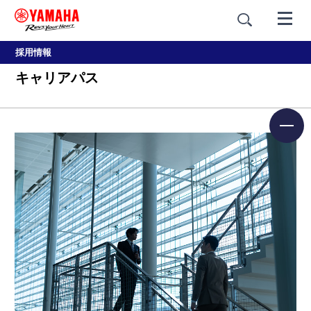
採用情報
キャリアパス
モーターサイクル車両開発本
部 TOP
本部長メッセージ
事業部を知る
職種を知る
データから見る事業部
社員インタビュー
キャリアパス
勤務地