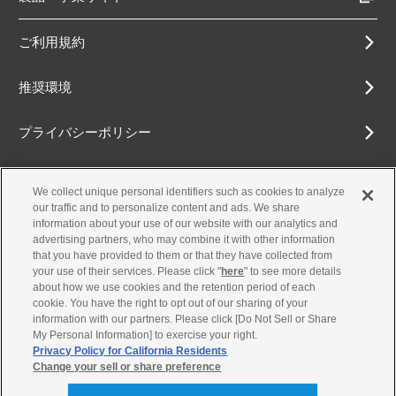
ご利用規約
推奨環境
プライバシーポリシー
Cookieポリシー
We collect unique personal identifiers such as cookies to analyze
our traffic and to personalize content and ads. We share
アクセシビリティ方針
information about your use of our website with our analytics and
advertising partners, who may combine it with other information
that you have provided to them or that they have collected from
your use of their services. Please click "
here
" to see more details
about how we use cookies and the retention period of each
古物営業法に基づく表示
cookie. You have the right to opt out of our sharing of your
information with our partners. Please click [Do Not Sell or Share
お問合せ
My Personal Information] to exercise your right.
Privacy Policy for California Residents
Change your sell or share preference
© Yamaha Motor Co., Ltd.