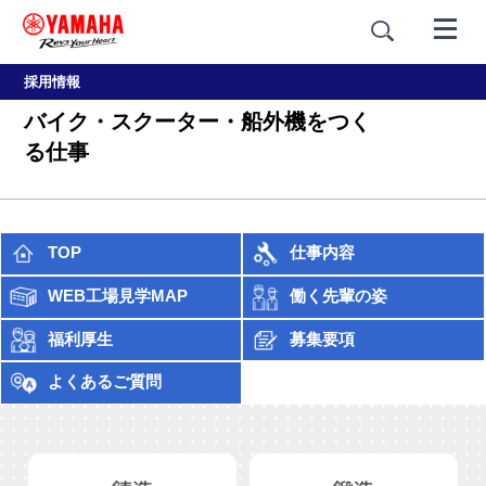
採用情報
バイク・スクーター・船外機をつく
る仕事
TOP
仕事内容
WEB工場見学MAP
働く先輩の姿
福利厚生
募集要項
よくあるご質問