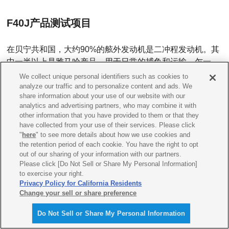
F40J产品测试项目
在贝宁共和国，大约90%的舷外发动机是二冲程发动机。其
中一半以上是雅马哈产品，用于日常的捕鱼和运输。乍一
看，当地的生意似乎还不错，但实际上，由于来自邻国的廉
We collect unique personal identifiers such as cookies to
价新旧产品的涌入，CMB的销量微乎其微。CMB一直在寻
analyze our traffic and to personalize content and ads. We
share information about your use of our website with our
找机会进入现有市场，以扩大在舷外发动机市场上的份额。
analytics and advertising partners, who may combine it with
另一方面，对于OMDO来说，虽然二冲程发动机目前是非洲
other information that you have provided to them or that they
市场的主流，但考虑到全球对环境的关注，有必要确定未来
have collected from your use of their services. Please click
"
here
" to see more details about how we use cookies and
使用四冲程所面临的挑战。基于上述情况，两家公司达成协
the retention period of each cookie. You have the right to opt
议对F40J开展为期一年的产品测试活动，以评估该产品的优
out of our sharing of your information with our partners.
势、可能面临的问题及其市场预期。
Please click [Do Not Sell or Share My Personal Information]
to exercise your right.
Privacy Policy for California Residents
项目小组成立后准备了两台F40J和一台E40G分别供给被选
Change your sell or share preference
定的三名产品测试人员使用。CMB人员与他们保持密切联
系，记录每次使用后的加油量和使用时间、进行定期维护，
Do Not Sell or Share My Personal Information
并汇总为报告。这些信息在每月的会议上将会被分享，以便