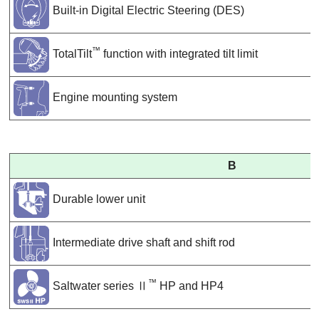
Built-in Digital Electric Steering (DES)
™
TotalTilt
function with integrated tilt limit
Engine mounting system
B
Durable lower unit
Intermediate drive shaft and shift rod
™
Saltwater series Ⅱ
HP and HP4