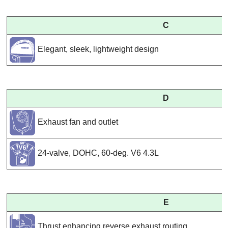
C
Elegant, sleek, lightweight design
D
Exhaust fan and outlet
24-valve, DOHC, 60-deg. V6 4.3L
E
Thrust enhancing reverse exhaust routing