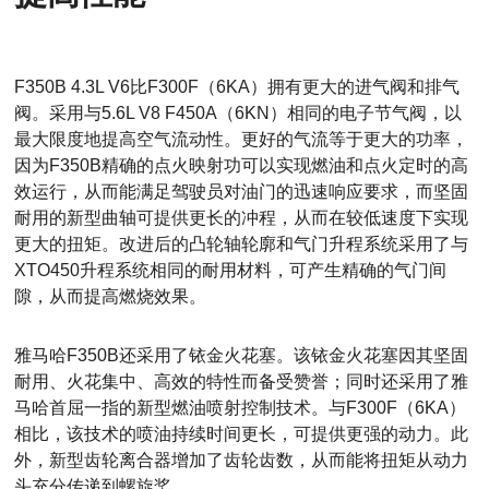
F350B 4.3L V6比F300F（6KA）拥有更大的进气阀和排气
阀。采用与5.6L V8 F450A（6KN）相同的电子节气阀，以
最大限度地提高空气流动性。更好的气流等于更大的功率，
因为F350B精确的点火映射功可以实现燃油和点火定时的高
效运行，从而能满足驾驶员对油门的迅速响应要求，而坚固
耐用的新型曲轴可提供更长的冲程，从而在较低速度下实现
更大的扭矩。改进后的凸轮轴轮廓和气门升程系统采用了与
XTO450升程系统相同的耐用材料，可产生精确的气门间
隙，从而提高燃烧效果。
雅马哈F350B还采用了铱金火花塞。该铱金火花塞因其坚固
耐用、火花集中、高效的特性而备受赞誉；同时还采用了雅
马哈首屈一指的新型燃油喷射控制技术。与F300F（6KA）
相比，该技术的喷油持续时间更长，可提供更强的动力。此
外，新型齿轮离合器增加了齿轮齿数，从而能将扭矩从动力
头充分传递到螺旋桨。